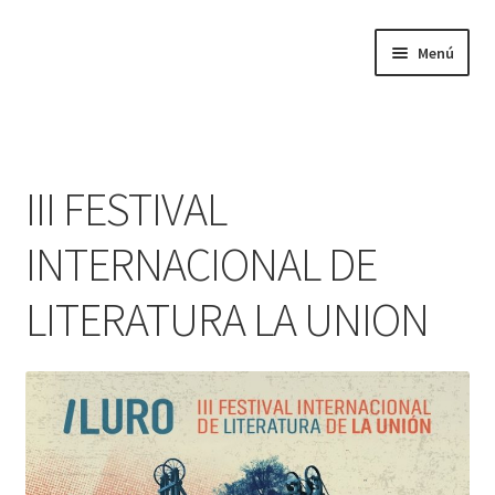
Ir a la navegación
Ir al contenido
Menú
Inicio
III FESTIVAL
INTERNACIONAL DE
LITERATURA LA UNION